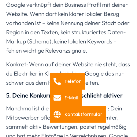
Google verknüpft dein Business Profil mit deiner
Website. Wenn dort kein klarer lokaler Bezug
vorhanden ist – keine Nennung deiner Stadt oder
Region in den Texten, kein strukturiertes Daten-
Markup (Schema), keine lokalen Keywords –
fehlen wichtige Relevanzsignale.
Konkret: Wenn auf deiner Website nie steht, dass
du Elektriker in Kleve bist, kann Google das nur
Telefon
schwer aus dem Profil allein ableiten.
5. Deine Konkurrenten sind schlicht aktiver
E-Mail
Manchmal ist die Ursache unspektakulär: Dein
Kontaktformular
Mitbewerber pflegt sein Profil konsequenter,
sammelt aktiv Bewertungen, postet regelmäßig
und hat mehr Einträge in Verzeichnissen. Google