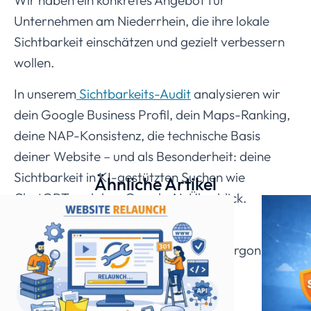
Unternehmen am Niederrhein, die ihre lokale
Sichtbarkeit einschätzen und gezielt verbessern
wollen.
In unserem
Sichtbarkeits-Audit
analysieren wir
dein Google Business Profil, dein Maps-Ranking,
deine NAP-Konsistenz, die technische Basis
deiner Website – und als Besonderheit: deine
Sichtbarkeit in KI-gestützten Suchen wie
Ähnliche Artikel
ChatGPT und dem Google AI-Überblick.
Du bekommst einen klaren Bericht mit
priorisierten Maßnahmen. Kein Fachjargon, kein
Abo, kein Folgezwang.
Mehr zum Sichtbarkeits-Audit