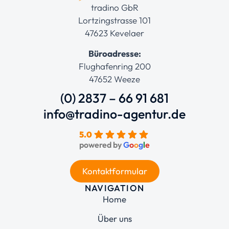
tradino GbR
Lortzingstrasse 101
47623 Kevelaer
Büroadresse:
Flughafenring 200
47652 Weeze
(0) 2837 – 66 91 681
info@tradino-agentur.de
5.0
powered by
G
o
o
g
l
e
Kontaktformular
NAVIGATION
Home
Über uns