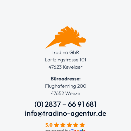
tradino GbR
Lortzingstrasse 101
47623 Kevelaer
Büroadresse:
Flughafenring 200
47652 Weeze
(0) 2837 – 66 91 681
info@tradino-agentur.de
5.0
powered by
G
o
o
g
l
e