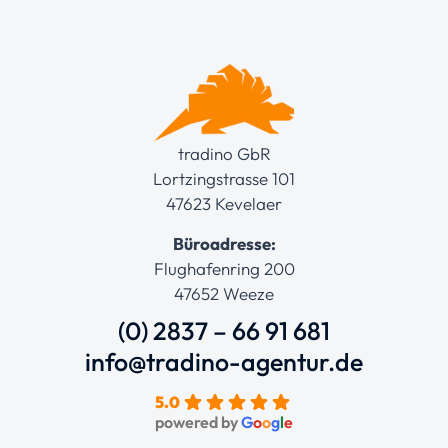
tradino GbR
Lortzingstrasse 101
47623 Kevelaer
Büroadresse:
Flughafenring 200
47652 Weeze
(0) 2837 – 66 91 681
info@tradino-agentur.de
5.0
powered by
G
o
o
g
l
e