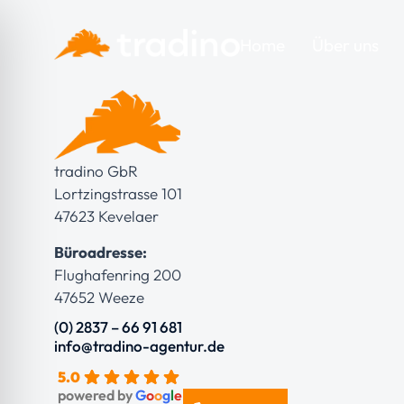
Home
Über uns
tradino GbR
Lortzingstrasse 101
47623 Kevelaer
Büroadresse:
Flughafenring 200
47652 Weeze
(0) 2837 – 66 91 681
info@tradino-agentur.de
5.0
powered by
G
o
o
g
l
e