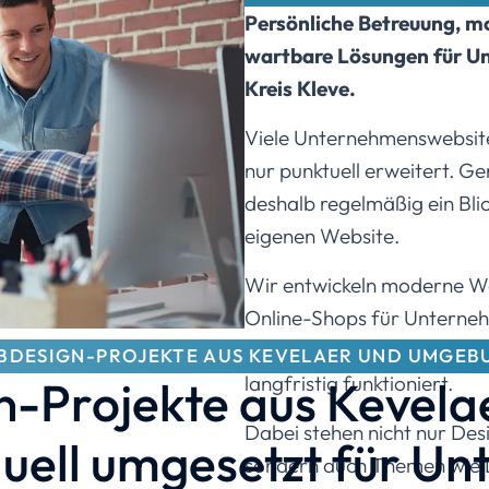
Persönliche Betreuung, m
wartbare Lösungen für U
Kreis Kleve.
Viele Unternehmenswebsite
nur punktuell erweitert. G
deshalb regelmäßig ein Blic
eigenen Website.
Wir entwickeln moderne 
Online-Shops für Unterne
Abläufen, persönlicher Bet
BDESIGN-PROJEKTE AUS KEVELAER UND UMGEB
langfristig funktioniert.
-Projekte aus Kevela
Dabei stehen nicht nur Des
iduell umgesetzt für U
sondern auch Themen wie L