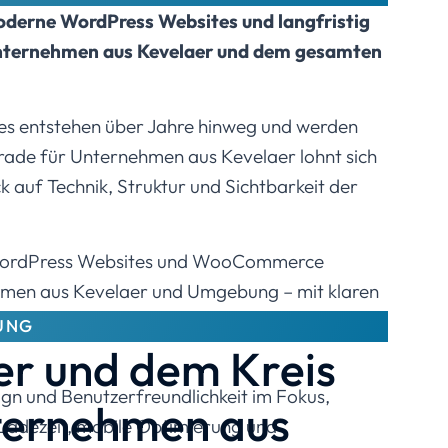
oderne WordPress Websites und langfristig
nternehmen aus Kevelaer und dem gesamten
s entstehen über Jahre hinweg und werden
erade für Unternehmen aus Kevelaer lohnt sich
k auf Technik, Struktur und Sichtbarkeit der
WordPress Websites und WooCommerce
hmen aus Kevelaer und Umgebung – mit klaren
reuung und einer technischen Basis, die
UNG
er und dem Kreis
ign und Benutzerfreundlichkeit im Fokus,
nternehmen aus
adezeit, mobile Optimierung und