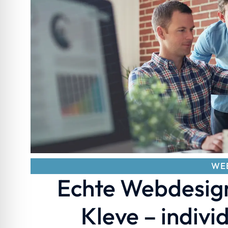
WE
Echte Webdesign
Kleve – indiv