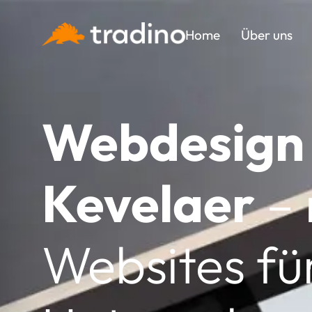
Home
Über uns
Webdesign 
Kevelaer
–
Websites fü