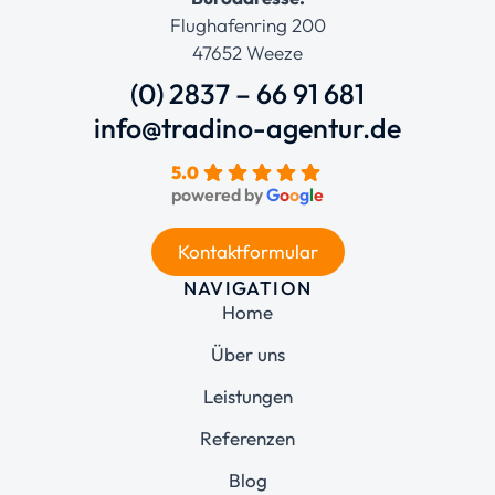
Flughafenring 200
47652 Weeze
(0) 2837 – 66 91 681
info@tradino-agentur.de
5.0
powered by
G
o
o
g
l
e
Kontaktformular
NAVIGATION
Home
Über uns
Leistungen
Referenzen
Blog