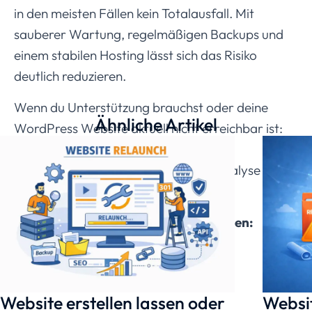
in den meisten Fällen kein Totalausfall. Mit
sauberer Wartung, regelmäßigen Backups und
einem stabilen Hosting lässt sich das Risiko
deutlich reduzieren.
Wenn du Unterstützung brauchst oder deine
Ähnliche Artikel
WordPress Website aktuell nicht erreichbar ist:
Wir von
Tradino
helfen dir schnell und
strukturiert weiter – von der Fehleranalyse bis
zur nachhaltigen Lösung.
Mehr zu unseren WordPress Leistungen:
WordPress Websites
Website erstellen lassen oder
Websi