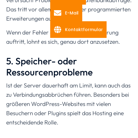
Das tritt vor allem bei unsauber programmierten
E-Mail
Erweiterungen auf.
Kontaktformular
Wenn der Fehler direkt nach einer Änderung
auftritt, lohnt es sich, genau dort anzusetzen.
5. Speicher- oder
Ressourcenprobleme
Ist der Server dauerhaft am Limit, kann auch das
zu Verbindungsabbrüchen führen. Besonders bei
größeren WordPress-Websites mit vielen
Besuchern oder Plugins spielt das Hosting eine
entscheidende Rolle.