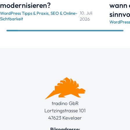
modernisieren?
wann 
sinnvol
10. Juli
WordPress Tipps & Praxis
,
SEO & Online-
/
Sichtbarkeit
2026
WordPress 
tradino GbR
Lortzingstrasse 101
47623 Kevelaer
Büroadresse: